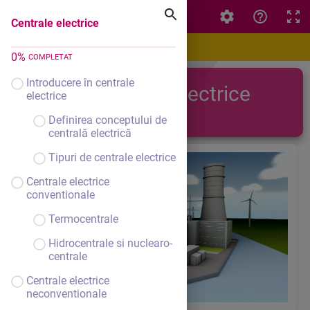
Centrale electrice
Centrale electrice
0
%
COMPLETAT
Introducere în centrale
Centrale electrice
electrice
Definirea conceptului de
centrală electrică
Tipuri de centrale electrice
Centrale electrice
conventionale
Termocentrale
Hidrocentrale si nuclearo-
centrale
Centrale electrice
neconventionale