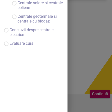
Centrale solare si centrale
eoliene
Centrale geotermale si
centrale cu biogaz
Concluzii despre centrale
electrice
Evaluare curs
Continuă
Bine ai venit.