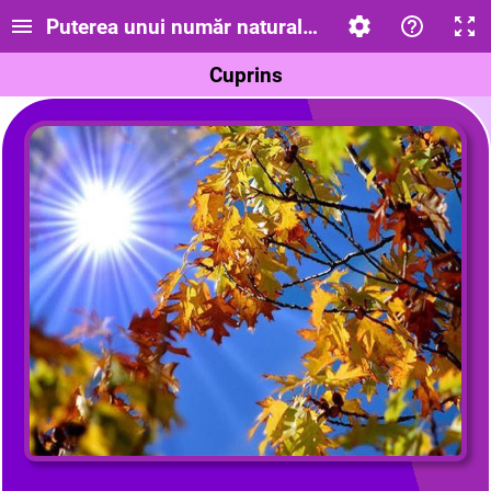
Puterea unui număr natural cu exponent număr
Cuprins