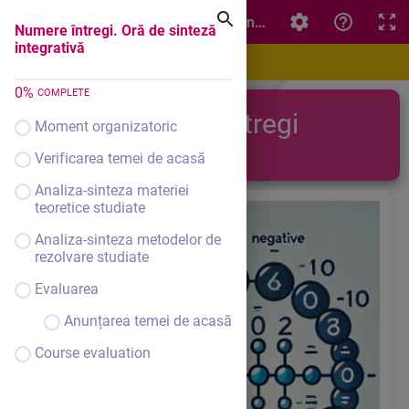
Numere întregi. Oră de sinteză integrativă
Numere întregi. Oră de sinteză
integrativă
0
%
COMPLETE
Numere întregi
Moment organizatoric
Verificarea temei de acasă
Analiza-sinteza materiei
teoretice studiate
Analiza-sinteza metodelor de
rezolvare studiate
Evaluarea
Anunțarea temei de acasă
Course evaluation