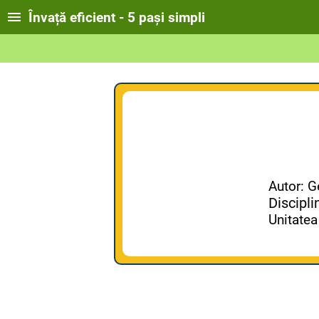
Învață eficient - 5 pași simpli
Autor: G
Discipli
Unitatea