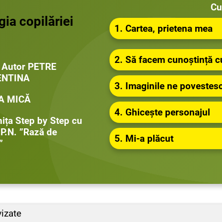
Cu
ia copilăriei
1. Cartea, prietena mea
2. Să facem cunoștință cu
 Autor PETRE
ENTINA
3. Imaginile ne povestes
A MICĂ
4. Ghicește personajul
nița Step by Step cu
i P.N. ”Rază de
5. Mi-a plăcut
”
izate