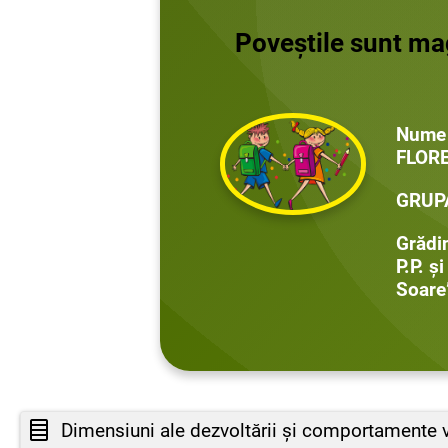
Poveștile sunt mag
Nume
FLOR
GRUP
Grădi
P.P. ș
Soare
Dimensiuni ale dezvoltării și comportamente v