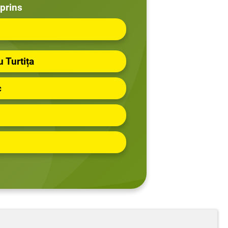
prins
 Turtița
c