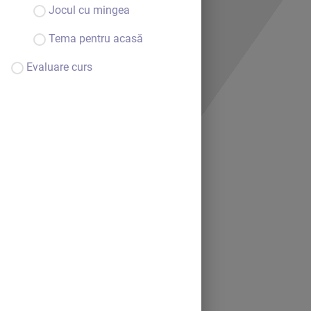
Jocul cu mingea
Tema pentru acasă
Evaluare curs
Bine ai venit.
Continuă