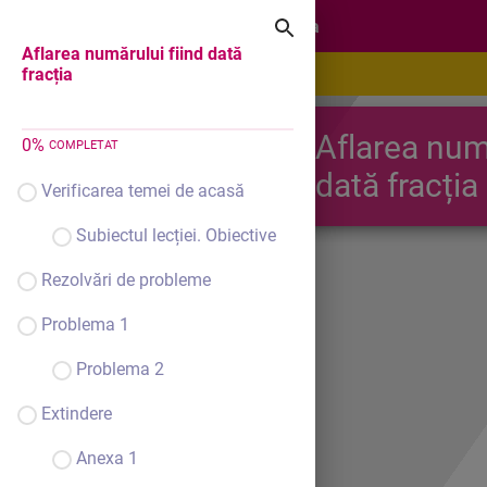
Aflarea numărului fiind dată fracția
Aflarea numărului fiind dată
fracția
Aflarea numă
0
%
COMPLETAT
dată fracția
Verificarea temei de acasă
Subiectul lecției. Obiective
Rezolvări de probleme
Problema 1
Problema 2
Extindere
Anexa 1