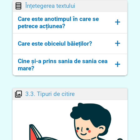
Înțetegerea textului
Care este anotimpul în care se
+
petrece acțiunea?
Acțiunea se petrece în anotimpul iarna.
+
Care este obiceiul băieților?
Obiceiul băieților era să își prindă
Cine și-a prins sania de sania cea
+
săniuțele de câte o căruță.
mare?
Karl a fost cel care și-a prins sania de
sania cea mare.
3.3. Tipuri de citire