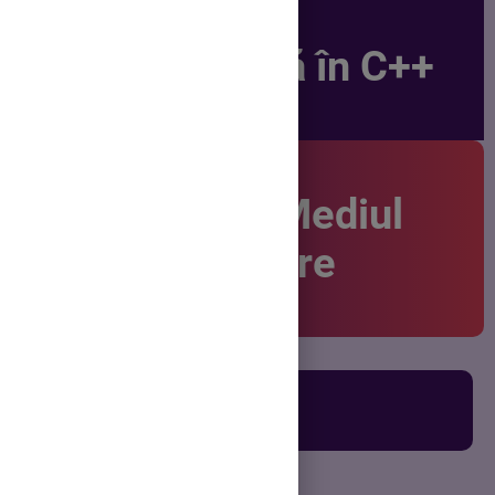
Navighează în C++
Unitatea 1: Mediul
de programare
1.1. CodeBlocks