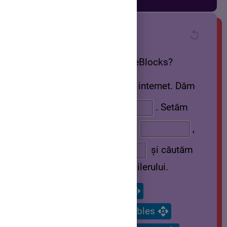
Cum instalăm CodeBlocks?
Căutăm
pe internet. Dăm
click pe linkul
.
Setăm
compilerul dînd click pe
,
,
și căutăm
executabilul compilerului.
Compiler
Toolchain executables