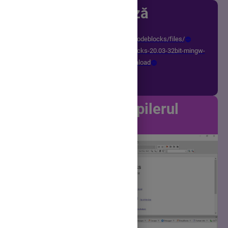
Instalează
https://sourceforge.net/projects/codeblocks/files/
Binaries/20.03/Windows/32bit/codeblocks-20.03-32bit-mingw-
64bit-nosetup.zip/download
Setează compilerul