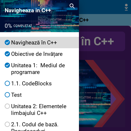
Navigheaza in C++
Navigheaza in C++
Navighează în C++
0
%
COMPLETAT
Navighează în C++
Navighează în C++
Obiective de învățare
Unitatea 1: Mediul de
programare
1.1. CodeBlocks
Test
Unitatea 2: Elementele
limbajului C++
2.1. Codul de bază.