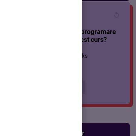
Care este mediul de programare
recomandat în acest curs?
CodeBlocks
Notepad
Verifică
Chestionar