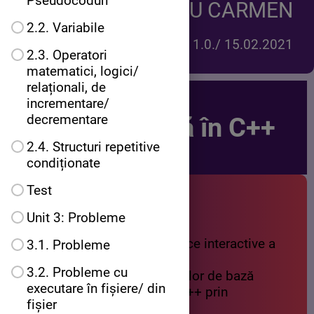
Pseudocoduri
ARAMĂ-PĂSĂLĂU CARMEN
2.2. Variabile
Versiunea 1.0./ 15.02.2021
2.3. Operatori
matematici, logici/
relaționali, de
incrementare/
decrementare
Navighează în C++
2.4. Structuri repetitive
condiționate
Test
Obiective de învățare
Unit 3: Probleme
învățarea prin mijloace interactive a
3.1. Probleme
limbajului C++
3.2. Probleme cu
înțelegerea algoritmilor de bază
executare în fișiere/ din
utilizați în limbajul C++ prin
fișier
problemele propuse