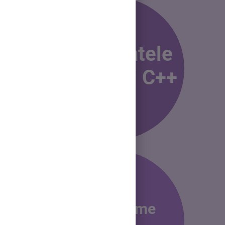
2.Elementele
limbajului C++
3.
Probleme