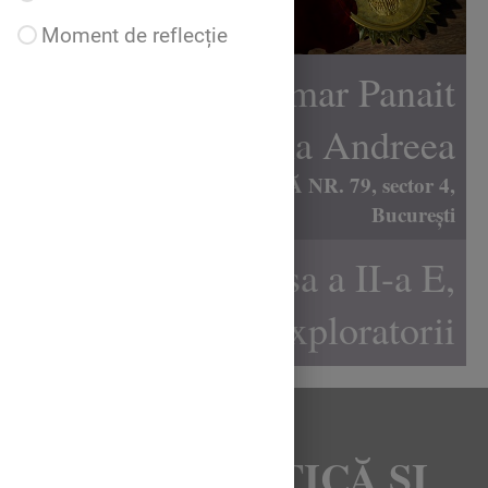
Moment de reflecție
Prof. înv. primar Panait
Irina Andreea
ȘCOALA GIMNAZIALĂ NR. 79, sector 4,
București
Clasa a II-a E,
Exploratorii
MATEMATICĂ ȘI