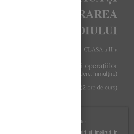
EXPLORAREA
MEDIULUI
CLASA a II-a
Ordinea efectuării operațiilor
(adunare/scădere, înmulțire)
90 min (2 ore de curs)
Competențe specifice vizate:
1.5. Efectuarea de înmulţiri şi împărţiri în