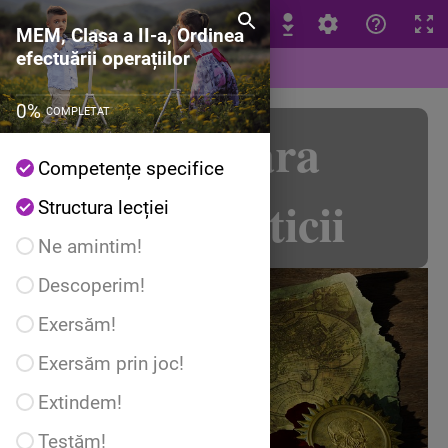
MEM, Clasa a II-a, Ordinea efectuării operațiilo
MEM, Clasa a II-a, Ordinea
efectuării operațiilor
0
%
COMPLETAT
Comoara
Competențe specifice
matematicii
Structura lecției
Ne amintim!
Descoperim!
Exersăm!
Exersăm prin joc!
Extindem!
Testăm!