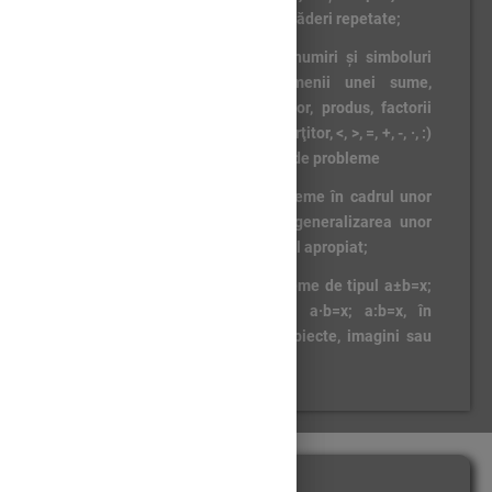
concentrul 0-1000 prin adunări/scăderi repetate;
1.6. Utilizarea unor denumiri şi simboluri
matematice (sumă, total, termenii unei sume,
diferenţă, rest, descăzut, scăzător, produs, factorii
unui produs, cât, deîmpărţit, împărţitor, <, >, =, +, -, ·, :)
în rezolvarea şi/sau compunerea de probleme
3.1. Rezolvarea de probleme în cadrul unor
investigaţii, prin observarea şi generalizarea unor
modele sau regularităţi din mediul apropiat;
5.2. Rezolvarea de probleme de tipul a±b=x;
a±b±c=x în concentrul 0-1000; a·b=x; a:b=x, în
concentrul 0-100, cu sprijin în obiecte, imagini sau
reprezentări schematice