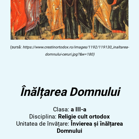
(sursă:
https://www.crestinortodox.ro/images/1192/119130_inaltarea-
domnului-ceruri.jpg?&w=180)
Înălțarea Domnului
Clasa:
a III-a
Disciplina:
Religie cult ortodox
Unitatea de învățare:
Învierea și înălțarea
Domnului