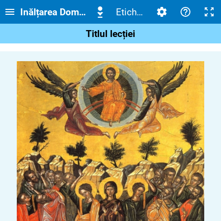
Inălțarea Domnului
Etichetă
Titlul lecției