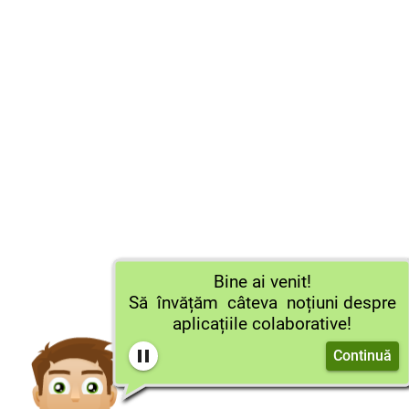
Bine ai venit!
Să învățăm câteva noțiuni despre
aplicațiile colaborative!
Continuă