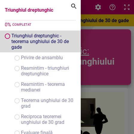
Triunghiul dreptunghic
Triunghiul dreptunghic
Triunghiul dreptunghic - teorema unghiului de 30 de gade
0
%
COMPLETAT
Triunghiul dreptunghic -
Triunghiul
teorema unghiului de 30 de
gade
dreptunghic:
Privire de ansamblu
Teorema unghiului
Reamintim - triunghiuri
o
de 30
dreptunghice
Reamintim - teorema
medianei
Teorema unghiului de 30
grad
Reciproca teoremei
unghiului de 30 grad
Evaluare finală