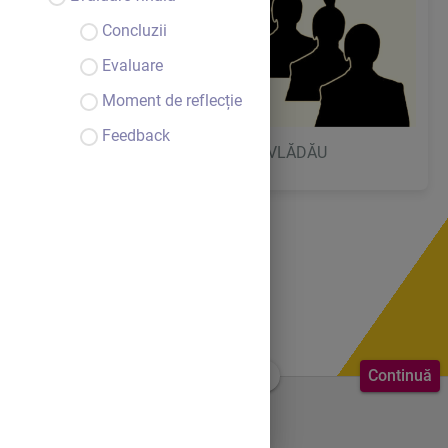
Concluzii
Evaluare
Moment de reflecție
Feedback
Lecție realizată de prof. Romu VLĂDĂU
Continuă
Bine ai venit.