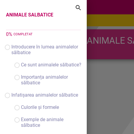
ANIMALE SALBATICE
ANIMALE SALBATICE
0
%
COMPLETAT
ANIMALE S
Introducere în lumea animalelor
sălbatice
Ce sunt animalele sălbatice?
Importanța animalelor
sălbatice
Infatișarea animalelor sălbatice
Culorile și formele
Exemple de animale
sălbatice