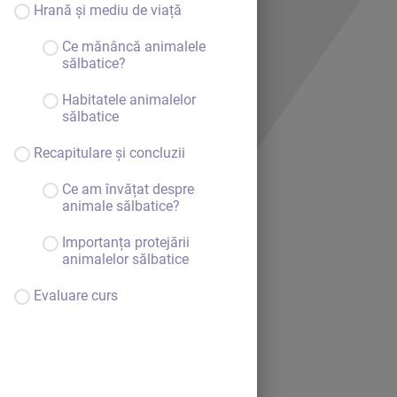
Hrană și mediu de viață
Ce mănâncă animalele
sălbatice?
Habitatele animalelor
sălbatice
Recapitulare și concluzii
Ce am învățat despre
animale sălbatice?
Importanța protejării
animalelor sălbatice
Evaluare curs
Bine ai venit.
Continuă