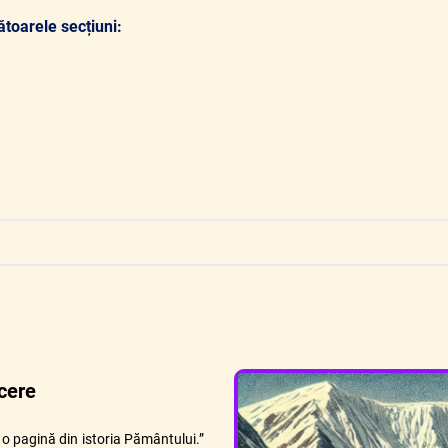
toarele secțiuni:
cere
 o pagină din istoria Pământului.”