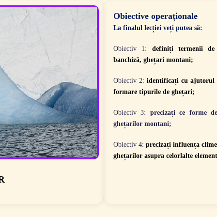
Obiective operaționale
La finalul lecției veți putea să:
Obiectiv 1:
definiți termenii de
banchiză, ghețari montani;
Obiectiv 2:
identificați cu ajutoru
formare tipurile de ghețari;
Obiectiv 3
:
precizați ce forme d
ghețarilor montani;
Obiectiv 4:
precizați influența clim
ghețarilor asupra celorlalte elemen
R