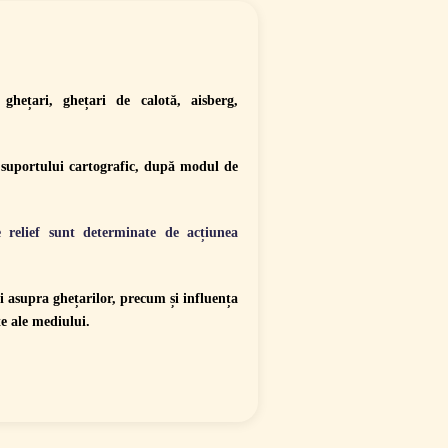
 ghețari, ghețari de calotă, aisberg,
l suportului cartografic, după modul de
e relief sunt determinate de acțiunea
ei asupra ghețarilor, precum și influența
te ale mediului.