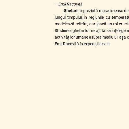
–
Emil Racoviță
Ghețarii
reprezintă mase imense de
lungul timpului în regiunile cu tempera
modelează relieful, dar joacă un rol crucial
Studierea ghețarilor ne ajută să înțelegem
activităților umane asupra mediului, așa 
Emil Racoviță în expedițiile sale.