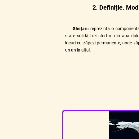
2. Definiție. Mo
Ghețarii
reprezintă o
componentă 
stare solidă trei sferturi din apa du
locuri cu zăpezi permanente, unde ză
un an la altul.