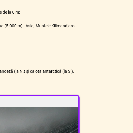
e de la 0 m;
aya (5 000 m) - Asia, Muntele Kilimandjaro -
ndeză (la N.) și calota antarctică (la S.).