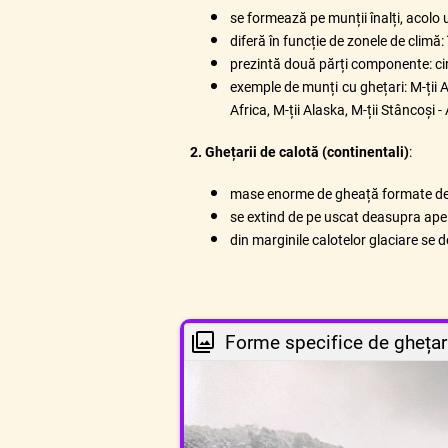
se formează pe munții înalți, acolo
diferă în funcție de zonele de climă
prezintă două părți componente: cir
exemple de munți cu ghețari: M-ții Al
Africa, M-ții Alaska, M-ții Stâncoși 
2. Ghețarii de calotă (continentali)
:
mase enorme de gheață formate deas
se extind de pe uscat deasupra ap
din marginile calotelor glaciare se
Forme specifice de ghețar