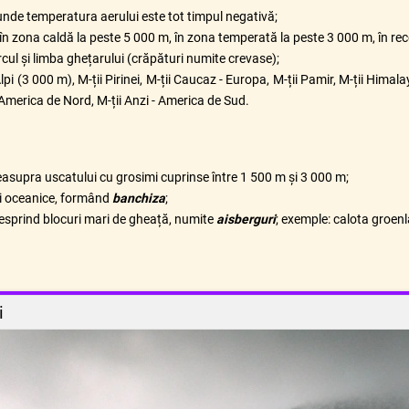
 unde temperatura aerului este tot timpul negativă;
: în zona caldă la peste 5 000 m, în zona temperată la peste 3 000 m, în rec
cul și limba ghețarului (crăpături numite crevase);
pi (3 000 m), M-ții Pirinei, M-ții Caucaz - Europa, M-ții Pamir, M-ții Himal
- America de Nord, M-ții Anzi - America de Sud.
upra uscatului cu grosimi cuprinse între 1 500 m și 3 000 m;
ei oceanice, formând
banchiza
;
 desprind blocuri mari de gheață, numite
aisberguri
; exemple: calota groenla
i