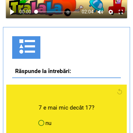
00:00
02:04
Răspunde la întrebări:
7 e mai mic decât 17?
nu