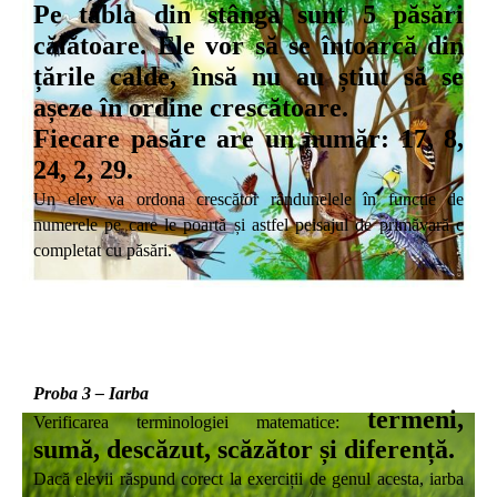
Pe tabla din stânga sunt 5 păsări
călătoare. Ele vor să se întoarcă din
țările calde, însă nu au știut să se
așeze în ordine crescătoare.
Fiecare pasăre are un număr: 17, 8,
24, 2, 29.
Un elev va ordona crescător rândunelele în funcție de
numerele pe care le poartă și astfel peisajul de primăvară e
completat cu păsări.
Proba 3 – Iarba
termeni,
Verificarea terminologiei matematice:
sumă, descăzut, scăzător și diferență.
Dacă elevii răspund corect la exerciții de genul acesta, iarba