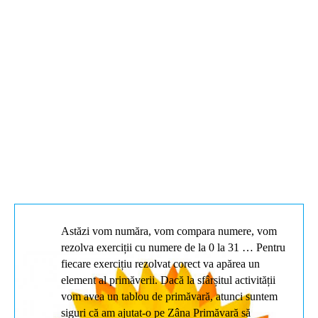
Astăzi vom număra, vom compara numere, vom
rezolva exerciții cu numere de la 0 la 31 … Pentru
fiecare exercițiu rezolvat corect va apărea un
element al primăverii. Dacă la sfârșitul activității
vom avea un tablou de primăvară, atunci suntem
siguri că am ajutat-o pe Zâna Primăvară să