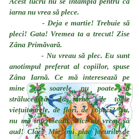
Acest lucru nu se întâmplă pentru că
iarna nu vrea să plece.
- Deja e martie! Trebuie să
pleci! Gata! Vremea ta a trecut! Zise
Zâna Primăvară.
- Nu vreau să plec. Eu sunt
anotimpul preferat al copiilor, spuse
Zâna Iarnă. Ce mă interesează pe
mine că soarele nu poate să
strălucească, de iarbă, de toate
viețuitoarele, de flori, de copaci? Nu,
nu mă interesează. Nici nu vreau să
aud! Clar? Mie îmi plac jocurile de