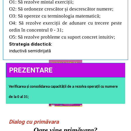
O1: Să rezolve mintal exerciții;
O2: Să ordoneze crescător și descrescător numere;
O3: Să opereze cu terminologia matematică;
O4: Să rezolve exerciții de adunare cu trecere peste
ordin în concentrul 0 - 31;
O5: Să rezolve probleme cu suport concret intuitiv;
Strategia didactică:
inductivă semidirijată
PREZENTARE
Verificarea și consolidarea capacității de a rezolva operații cu numere
de la 0 al 31;
Dialog cu primăvara
Oare vine primăvara?