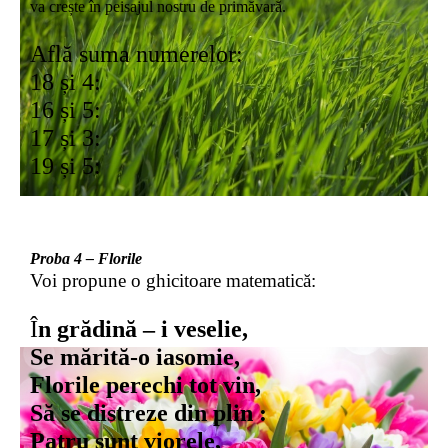
va crește în peisajul nostru de primăvară.
Află suma numerelor:
18 și 4:
16 și 5:
17 și 3:
19 și 5:
Proba 4 – Florile
Voi propune o ghicitoare matematică:
Î
n grădină – i veselie,
Se mărită-o iasomie,
Florile perechi tot vin,
Să se distreze din plin :
Patru sunt viorele,