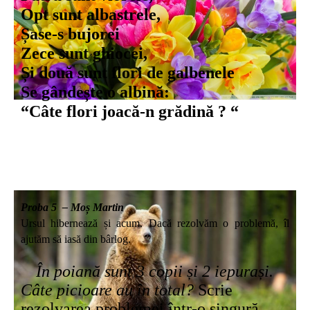
Opt sunt albastrele,
Șase-s bujorei
Zece sunt ghiocei,
Și două sunt flori de galbenele
Se gândește o albină:
“Câte flori joacă-n grădină ? “
Proba 5 – Moș Martin
Ursul hibernează și acum. Dacă rezolvăm o problemă, îl
ajutăm să iasă din bârlog.
În poiană sunt 3 copii și 2 iepurași.
Câte picioare au în total?
Scrie
rezolvarea problemei într-o singură