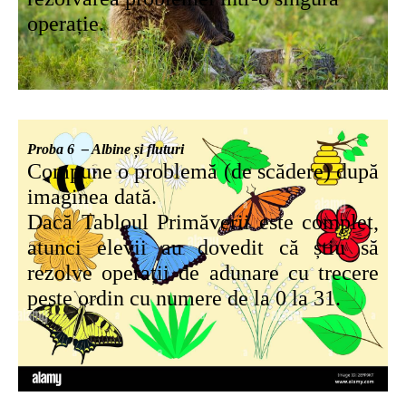
operație.
Proba 6 – Albine și fluturi
Compune o problemă (de scădere) după
imaginea dată.
Dacă Tabloul Primăverii este complet,
atunci elevii au dovedit că știu să
rezolve operații de adunare cu trecere
peste ordin cu numere de la 0 la 31.