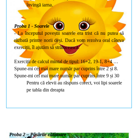
învingă iarna.
Proba 1 - Soarele
- La începutul poveștii soarele era trist că nu putea să
răzbată printre norii deși. Dacă vom rezolva oral câteva
exerciții, îl ajutăm să strălucească.
Exerciții de calcul mintal de tipul: 16+2, 19-1, 8+4 …
Spune-mi cel mai mare număr par cuprins între 2 și 8.
Spune-mi cel mai mare număr par cuprins între 9 și 30
Pentru că elevii au răspuns corect, voi lipi soarele
pe tabla din dreapta
Proba 2 – Păsările călătoare