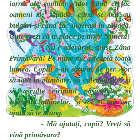
iarnă ale copiilor. Ador când ei fac
oameni de zăpadă, când se bat cu
bulgări și când fac îngerași în zăpadă.
Cine crezi că te place pe tine? Nimeni!
- Nu e adevărat, spuse Zâna
Primăvară! Pe mine mă așteaptă toată
lumea. Copiii s-au săturat de ger. Vor
să iasă la plimbare, să culeagă flori și
să asculte ciripitul păsărelelor și
zumzetul albinelor. Și tot ei mă vor
ajuta să te alung.
- Mă ajutați, copii? Vreți să
vină primăvara?