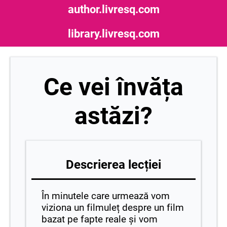
author.livresq.com
library.livresq.com
Ce vei învăța
astăzi?
Descrierea lecției
În minutele care urmează vom
viziona un filmuleț despre un film
bazat pe fapte reale și vom