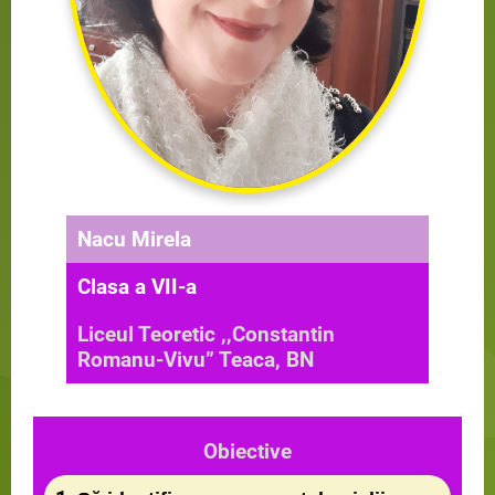
Nacu Mirela
Clasa a VII-a
Liceul Teoretic ,,Constantin
Romanu-Vivu” Teaca, BN
Obiective