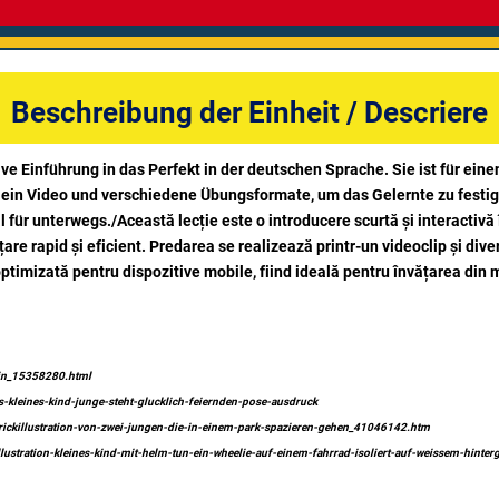
Beschreibung der Einheit / Descriere
tive Einführung in das Perfekt in der deutschen Sprache. Sie ist für ei
h ein Video und verschiedene Übungsformate, um das Gelernte zu festig
 für unterwegs./Această lecție este o introducere scurtă și interactivă
re rapid și eficient. Predarea se realizează printr-un videoclip și diver
ptimizată pentru dispozitive mobile, fiind ideală pentru învățarea din 
-in_15358280.html
s-kleines-kind-junge-steht-glucklich-feiernden-pose-ausdruck
trickillustration-von-zwei-jungen-die-in-einem-park-spazieren-gehen_41046142.htm
llustration-kleines-kind-mit-helm-tun-ein-wheelie-auf-einem-fahrrad-isoliert-auf-weissem-hinte