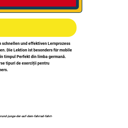
nen schnellen und effektiven Lernprozess
en. Die Lektion ist besonders für mobile
 în timpul Perfekt din limba germană.
se tipuri de exerciții pentru
mers.
rgrund-junge-der-auf-dem-fahrrad-fahrt-