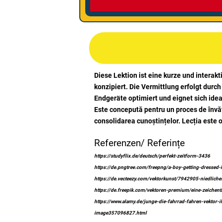
Diese Lektion ist eine kurze und interak
konzipiert. Die Vermittlung erfolgt durc
Endgeräte optimiert und eignet sich ideal
Este concepută pentru un proces de învăța
consolidarea cunoștințelor. Lecția este o
Referenzen/ Referințe
https://studyflix.de/deutsch/perfekt-zeitform-3436
https://de.pngtree.com/freepng/a-boy-getting-dressed
https://de.vecteezy.com/vektorkunst/7942905-niedliche
https://de.freepik.com/vektoren-premium/eine-zeichen
https://www.alamy.de/junge-die-fahrrad-fahren-vektor-i
image357096827.html