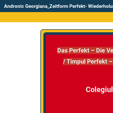
Andronic Georgiana_Zeitform Perfekt- Wiederholun
Das Perfekt – Die 
/ Timpul Perfekt – 
Colegiul