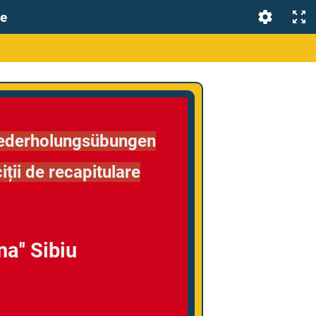
re
iederholungsübungen
iții de recapitulare
a'' Sibiu