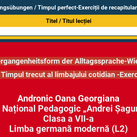
gsübungen / Timpul perfect-Exerciții de recapitula
Titel / Titul lecției
Vergangenheitsform der Alltagssprache-W
Timpul trecut al limbajului cotidian -
Exerc
Andronic Oana Georgiana
 Național Pedagogic „Andrei Șagun
Clasa a VII-a
Limba germană modernă (L2)