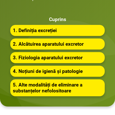
Cuprins
1. Definiția excreției
2. Alcătuirea aparatului excretor
3. Fiziologia aparatului excretor
4. Noțiuni de igienă și patologie
5. Alte modalitâți de eliminare a
substanțelor nefolositoare