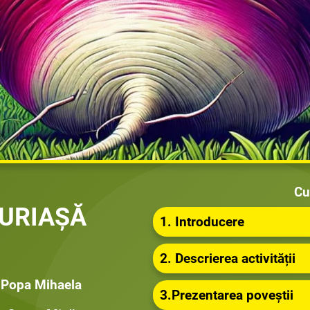
Cu
 URIAȘĂ
1. Introducere
2. Descrierea activității
Popa Mihaela
3.Prezentarea poveștii