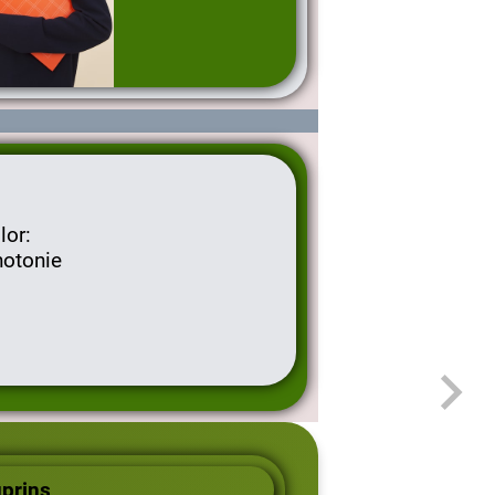
lor:
otonie
prins