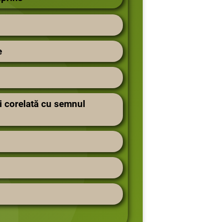
e
i corelată cu semnul