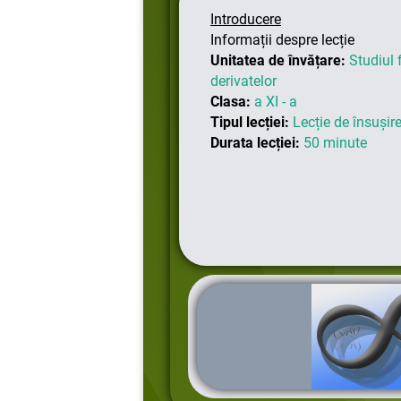
Introducere
Informații despre lecție
Unitatea de învățare:
Studiul
derivatelor
Clasa:
a XI - a
Tipul lecției:
Lecție de însușir
Durata lecției:
50 minute