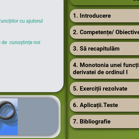
1. Introducere
funcțiilor cu ajutorul
2. Competențe/ Obiectiv
e
de cunoștințe noi
3.
Să recapitulăm
4. Monotonia unei funcți
derivatei de ordinul I
5. Exerciții rezolvate
6. Aplicații.Teste
7. Bibliografie