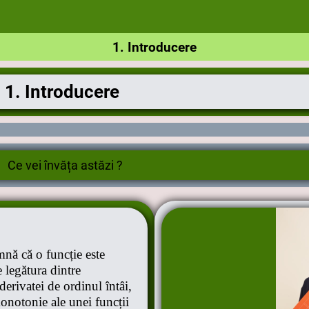
1. Introducere
1.
Introducere
Ce vei învăța astăzi ?
mnă că o funcție este
 legătura dintre
erivatei de ordinul întâi,
onotonie ale unei funcții