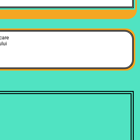
care
lui