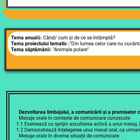
Tema anual
ă
:
Când/ cum și de ce se întâmplă?
Tema proiectului tematic
:
"Din lumea celor care nu cuvânt
Tema săptămâni
i
:
"Animale polare"
Dezvoltarea limbajului, a comunicării și a premiselor citi
Mesaje orale în contexte de comunicare cunoscute
1.1 Exersează cu sprijin ascultarea activă a unui mesaj, în 
1.2 Demonstrează înțelegerea unui mesal oral, ca urmare a v
Mesaje orale în diverse situații de comunicare