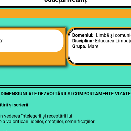
Domeniul:
Limbă și comuni
ă"
Disciplina:
Educarea Limbaju
Grupa:
Mare
DIMENSIUNI ALE DEZVOLTĂRII ȘI COMPORTAMENTE VIZATE
rii și scrierii
vederea înțelegerii și receptării lui
alorificării ideilor, emoțiilor, semnificațiilor