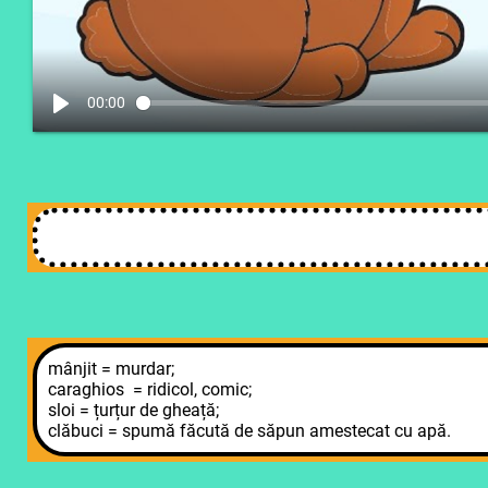
00:00
mânjit = murdar;
caraghios = ridicol, comic;
sloi = țurțur de gheață;
clăbuci = spumă făcută de săpun amestecat cu apă.