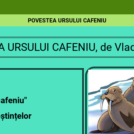
POVESTEA URSULUI CAFENIU
 URSULUI CAFENIU, de Vladi
cafeniu"
ștințelor