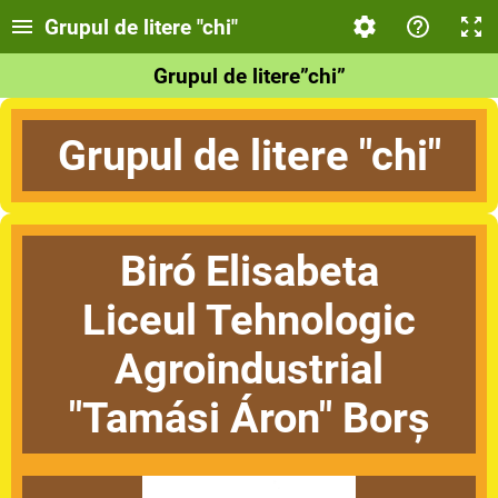
Grupul de litere "chi"
Grupul de litere”chi”
Grupul de litere "chi"
Biró Elisabeta
Liceul Tehnologic
Agroindustrial
"Tamási Áron" Borș