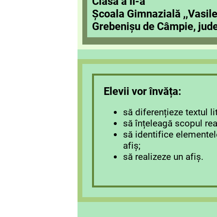
Clasa a II-a
Școala Gimnazială ,,Vasile
Grebenișu de Câmpie, jud
Elevii vor învăța:
să diferențieze textul li
să înțeleagă scopul real
să identifice elemente
afiș;
să realizeze un afiș.