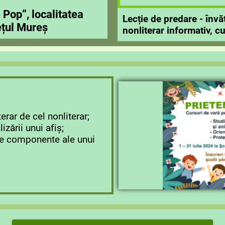
 Pop”, localitatea
Lecție de predare - învă
ețul Mureș
nonliterar informativ, cu
terar de cel nonliterar;
izării unui afiș;
le componente ale unui