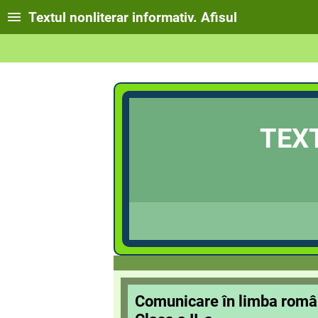
Textul nonliterar informativ. Afisul
TEX
Comunicare în limba rom