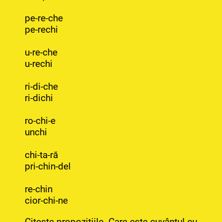
pe-re-che
pe-rechi
u-re-che
u-rechi
ri-di-che
ri-dichi
ro-chi-e
unchi
chi-ta-ră
pri-chin-del
re-chin
cior-chi-ne
Citește propozițiile. Care este cuvântul cu