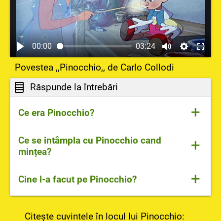
00:00
03:24
Povestea ,,Pinocchio,, de Carlo Collodi
Răspunde la întrebări
+
Ce era Pinocchio?
Pinocchio era o păpușă.
Ce se intâmpla cu Pinocchio cand
+
mințea?
Îi creștea nasul.
+
Cine l-a facut pe Pinocchio?
Pe Pinocchio l-a făcut Gepetto.
Citește cuvintele în locul lui Pinocchio: