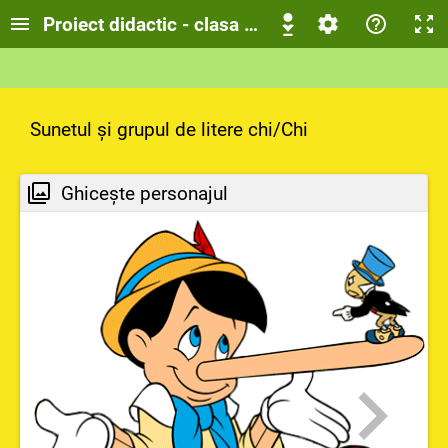
Proiect didactic - clasa I - CLR - Grupul de liter
Sunetul și grupul de litere chi/Chi
Ghicește personajul