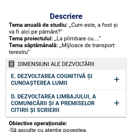
Descriere
Tema anuală de studiu:
,,Cum este, a fost și
va fi aici pe pământ?”
Tema proiectului:
,,La plimbare cu....”
Tema săptămânală:
,,Mijloace de transport
terestru”
DIMENSIUNI ALE DEZVOLTĂRII
E. DEZVOLTAREA COGNITIVĂ ȘI
+
CUNOAȘTEREA LUMII
Domeniul de dezvoltare:
D. DEZVOLTAREA LIMBAJULUI, A
+
E. 1. Relații, operații și deducții logice în
COMUNICĂRII ȘI A PREMISELOR
mediul apropiat
CITIRII ȘI SCRIERII
Comportamente specifice:
Obiective operaționale:
1.3. Construiește noi experienţe, pornind
Domeniul de dezvoltare:
-Să asculte cu atenție povestea.
de la experienţe trecute.
D.1. Mesaje orale în contexte de