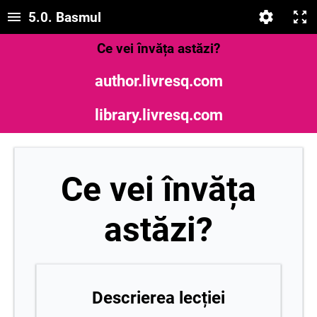
5.0. Basmul
Ce vei învăța astăzi?
author.livresq.com
library.livresq.com
Ce vei învăța
astăzi?
Descrierea lecției