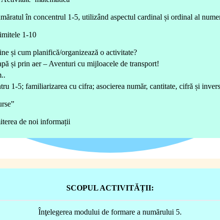
ăratul în concentrul 1-5, utilizând aspectul cardinal și ordinal al nume
imitele 1-10
ne și cum planifică/organizează o activitate?
apă și prin aer – Aventuri cu mijloacele de transport!
..
u 1-5; familiarizarea cu cifra; asocierea număr, cantitate, cifră și invers
urse”
terea de noi informații
SCOPUL ACTIVITĂȚII:
Înţelegerea modului de formare a numărului 5.