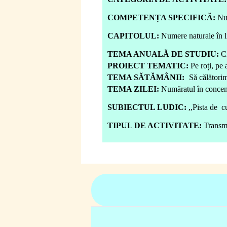
COMPETENȚA SPECIFICĂ:
Num
CAPITOLUL:
Numere naturale în l
TEMA ANUALĂ DE STUDIU:
Ci
PROIECT TEMATIC:
Pe roți, pe 
TEMA SĂTĂMÂNII:
Să călătorim
TEMA ZILEI:
Număratul în concentr
SUBIECTUL LUDIC:
,,Pista de c
TIPUL DE ACTIVITATE:
Transmi