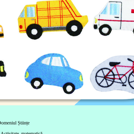
omeniul Științe
Activitate matematică