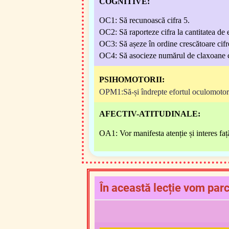
COGNITIVE:
OC1:
Să recunoască cifra 5.
OC2:
Să raporteze cifra
la cantitatea de
OC3:
Să așeze în ordine crescătoare cifr
OC4: Să asocieze numărul de claxoane c
PSIHOMOTORII:
OPM1:Să-și îndrepte efortul oculomotor s
AFECTIV-ATITUDINALE:
OA1: Vor manifesta atenție și interes față
În această lecție vom par