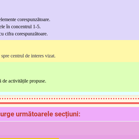
 elemente corespunzătoare.
ele în concentrul 1-5.
u cifra corespunzătoare.
pre centrul de interes vizat.
 de activitățile propuse.
curge următoarele secțiuni: