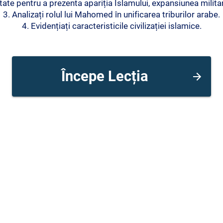
tate pentru a prezenta apariția Islamului, expansiunea militară 
3. Analizați rolul lui Mahomed în unificarea triburilor arabe.
4. Evidențiați caracteristicile civilizației islamice.
Începe Lecția