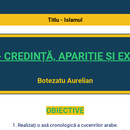
Titlu - Islamul
 CREDINȚĂ, APARIȚIE ȘI 
Botezatu Aurelian
OBIECTIVE
1. Realizați o axă cronologică a cuceririlor arabe.