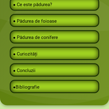
∙
∙
Ce este pădurea?
∙
∙
∙
Pădurea de foioase
∙
∙
∙
Pădurea de conifere
∙
∙
∙
Curiozități
∙
∙
∙
Concluzii
∙
∙
∙
Bibliografie
∙