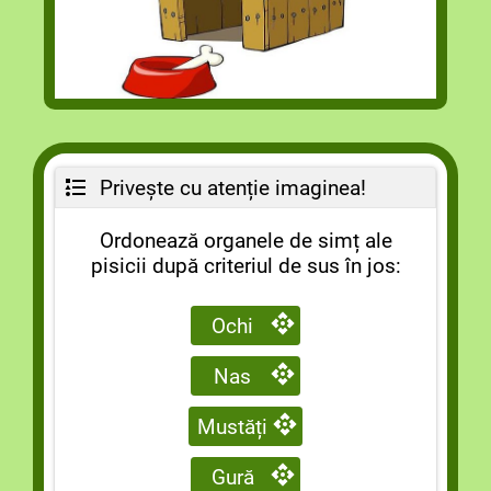
Privește cu atenție imaginea!
Ordonează organele de simț ale
pisicii după criteriul de sus în jos:
Ochi
Nas
Mustăți
Gură