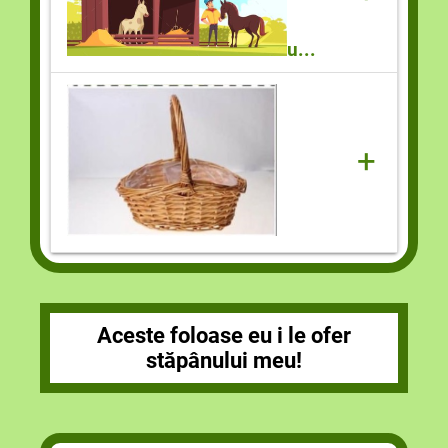
u...
+
Aceste foloase eu i le ofer
stăpânului meu!