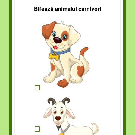
Bifează animalul carnivor!