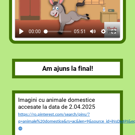
00:00
05:51
Am ajuns la final!
Imagini cu animale domestice
accesate la data de 2.04.2025
https://ro.pinterest.com/search/pins/?
q=animale%20domestice&rs=ac&len=9&source_id=iNsDe4PJ&e