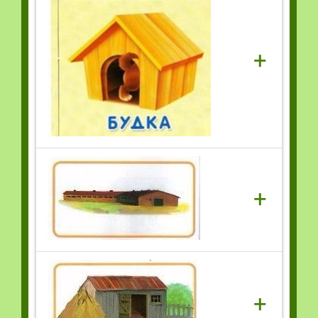
+
+
+
t...