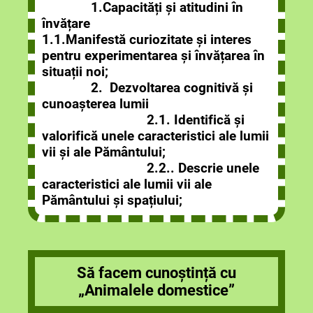
1.Capacități și atitudini în
învățare
1.1.Manifestă curiozitate și interes
pentru experimentarea și învățarea în
situații noi;
2. Dezvoltarea cognitivă și
cunoașterea lumii
2.1. Identifică și
valorifică unele caracteristici ale lumii
vii și ale Pământului;
2.2.. Descrie unele
caracteristici ale lumii vii ale
Pământului și spațiului;
Să facem cunoștință cu
„Animalele domestice”