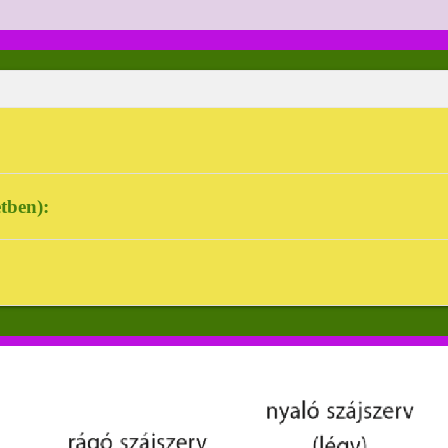
alán helyezkedik el, de ragadozónál lehet végálló is. A 
etben):
káké).
ldául a szúnyogoké), szívó (mint a lepkéké), és nyaló sz
lön tapogatók erednek; ezek a táplálék felfedezésében 
zármazó alsó ajak.
 szájszervük nincs.