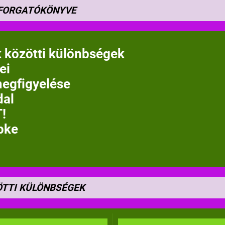
 FORGATÓKÖNYVE
k közötti különbségek
ei
megfigyelése
dal
!
pke
ÖTTI KÜLÖNBSÉGEK