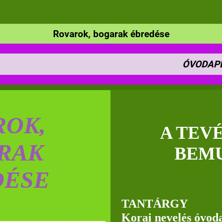
Rovarok, bogarak ébredése
ÓVODAP
ROK,
A TEV
RAK
BEM
DÉSE
TANTÁRGY
Korai nevelés óvoda