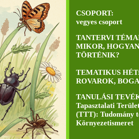
CSOPORT:
vegyes csoport
TANTERVI TÉMA
MIKOR, HOGYAN
TÖRTÉNIK?
TEMATIKUS HÉT
ROVAROK, BOG
TANULÁSI TEVÉ
Tapasztalati Terüle
(TTT): Tudomány te
Környezetismeret