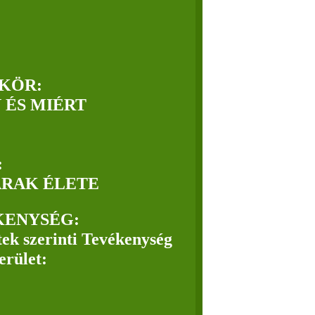
KÖR:
 ÉS MIÉRT
:
ARAK ÉLETE
KENYSÉG:
tek szerinti Tevékenység
rület: