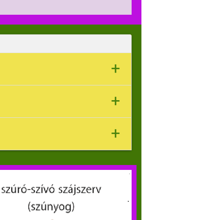
+
szájszerv legősibb formája a
+
áj (így a méheké, vagy a
+
és ízlelésében játszanak