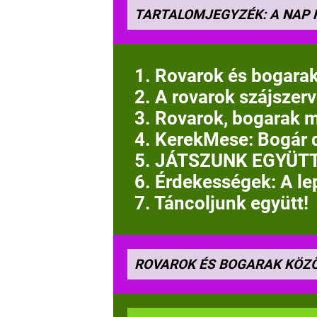
TARTALOMJEGYZÉK: A NAP
1. Rovarok és bogara
2. A rovarok szájszerv
3. Rovarok, bogarak 
4. KerekMese: Bogár 
5. JÁTSZUNK EGYÜTT
6. Érdekességek: A le
7. Táncoljunk együtt!
ROVAROK ÉS BOGARAK KÖZ