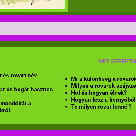
MIT SZERETN
 és rovart név
Mi a különbség a rovarok
Milyen a rovarok szájsz
ar és bogár hasznos
Hol és hogyan élnek?
Hogyan lesz a hernyóból
 mondókát a
Te milyen rovar lennél?
król.