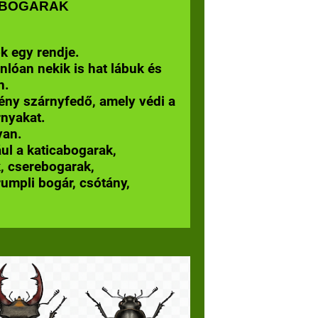
BOGARAK
k egy rendje.
lóan nekik is hat lábuk és
n.
ény szárnyfedő, amely védi a
rnyakat.
van.
ául a katicabogarak,
, cserebogarak,
umpli bogár, csótány,