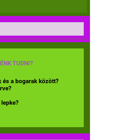
ÉNK TUDNI?
 és a bogarak között?
erve?
 lepke?