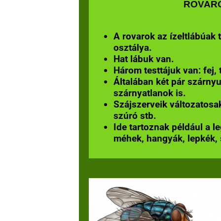
ROVAR
A rovarok az ízeltlábúak
osztálya.
Hat lábuk van.
Három testtájuk van: fej, 
Általában két pár szárnyu
szárnyatlanok is.
Szájszerveik változatosak
szúró stb.
Ide tartoznak például a 
méhek, hangyák, lepkék, 