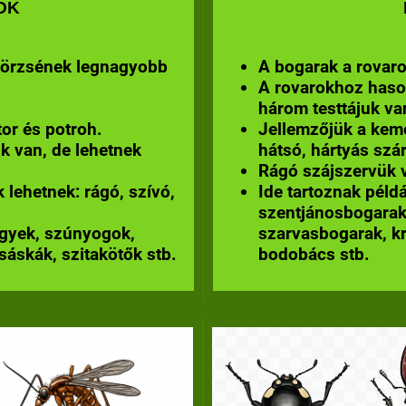
OK
 törzsének legnagyobb
A bogarak a rovaro
A rovarokhoz hason
három testtájuk va
tor és potroh.
Jellemzőjük a kem
k van, de lehetnek
hátsó, hártyás szá
Rágó szájszervük 
 lehetnek: rágó, szívó,
Ide tartoznak péld
szentjánosbogarak
legyek, szúnyogok,
szarvasbogarak, kr
sáskák, szitakötők stb.
bodobács stb.