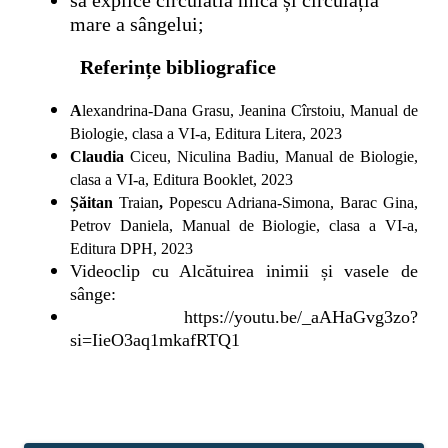
să explice circulatia mică și circulația
mare a sângelui;
Referințe bibliografice
A
lexandrina-Dana Grasu, Jeanina Cîrstoiu, Manual de
Biologie, clasa a VI-a, Editura Litera, 2023
Claudia
Ciceu, Niculina Badiu, Manual de Biologie,
clasa a VI-a, Editura Booklet, 2023
Șăitan
Traian
,
Popescu Adriana-Simona, Barac Gina,
Petrov Daniela, Manual de Biologie, clasa a VI-a,
Editura DPH, 2023
Videoclip cu Alcătuirea inimii și vasele de
sânge:
https://youtu.be/_aAHaGvg3zo?
si=IieO3aq1mkafRTQ1