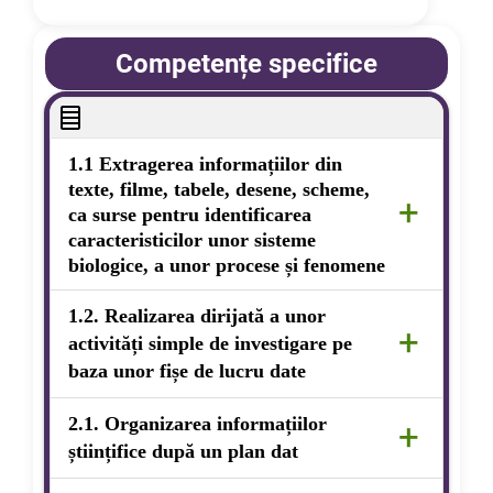
Competențe specifice
1.1
Extragerea informațiilor din
texte, filme, tabele, desene, scheme,
+
ca surse pentru identificarea
caracteristicilor unor sisteme
biologice, a unor procese și fenomene
Elevii vor învăța să identifice și să extragă
1.2. Realizarea dirijată a unor
+
informații relevante din texte, filme, tabele,
activități simple de investigare pe
desene și scheme pentru a înțelege
baza unor fișe de lucru date
caracteristicile bacteriilor și procesele
biologice care le definesc.
Elevii vor desfășura activități simple de
2.1. Organizarea informațiilor
+
investigare, folosind fișe de lucru care îi vor
științifice după un plan dat
ghida în observarea și descrierea bacteriilor