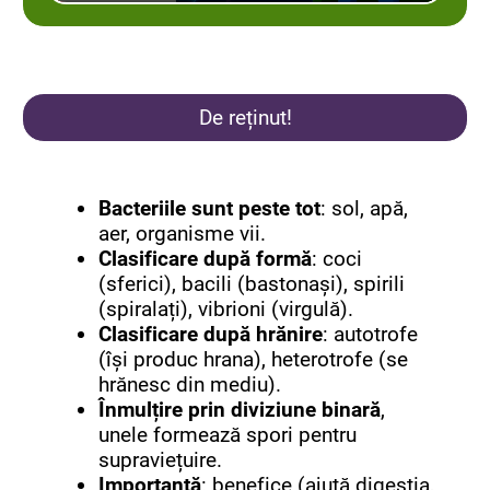
De reținut!
Bacteriile sunt peste tot
: sol, apă,
aer, organisme vii.
Clasificare după formă
: coci
(sferici), bacili (bastonași), spirili
(spiralați), vibrioni (virgulă).
Clasificare după hrănire
: autotrofe
(își produc hrana), heterotrofe (se
hrănesc din mediu).
Înmulțire prin diviziune binară
,
unele formează spori pentru
supraviețuire.
Importanță
: benefice (ajută digestia,