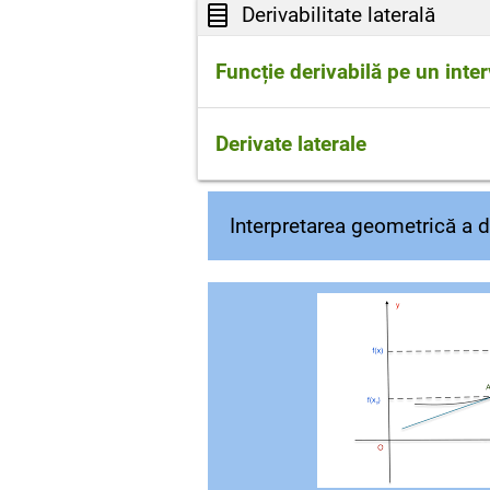
Derivabilitate laterală
Funcție derivabilă pe un inter
Spunem că funcţia f este derivat
Derivate laterale
f are derivate laterale în x
şi
0
Interpretarea geometrică a de