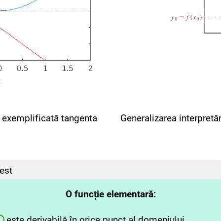
 exemplificată tangenta
Generalizarea interpretă
test
O funcție elementară:
este derivabilă în orice punct al domeniului