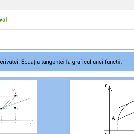
val
ă pe un interval I dacă este derivabilă în fiecare punct al i
rivatei. Ecuația tangentei la graficul unei funcții.
;