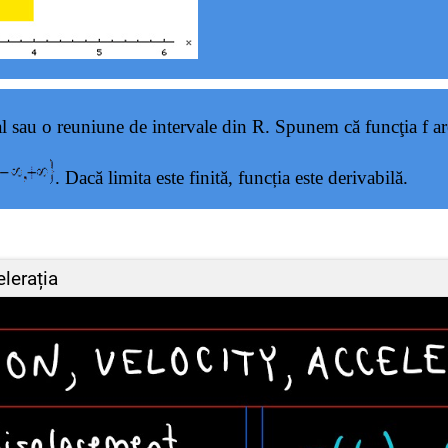
l sau o reuniune de intervale din R. S
punem că funcţia f ar
. Dacă limita este finită, funcția este derivabilă.
elerația