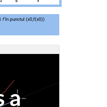
ei
f
în punctul (x0,f(x0))