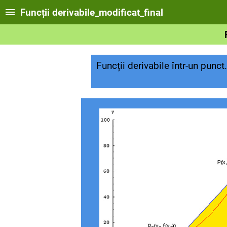
Funcții derivabile_modificat_final
Funcții derivabile într-un punct