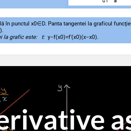
lă în punctul x0∈D. Panta tangentei la graficul funcţi
).
i la grafic este: t:
y−f(x0)=f′(x0)(x−x0).