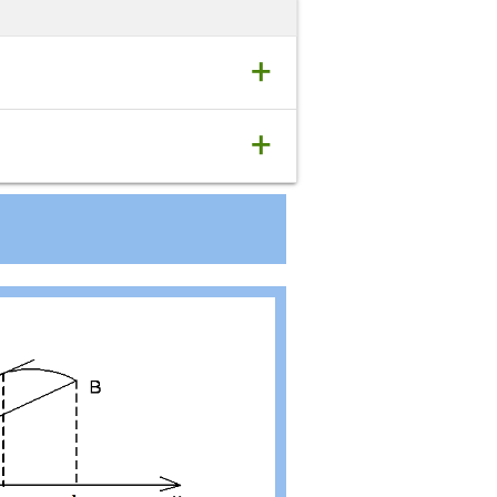
+
ntervalului I.
+