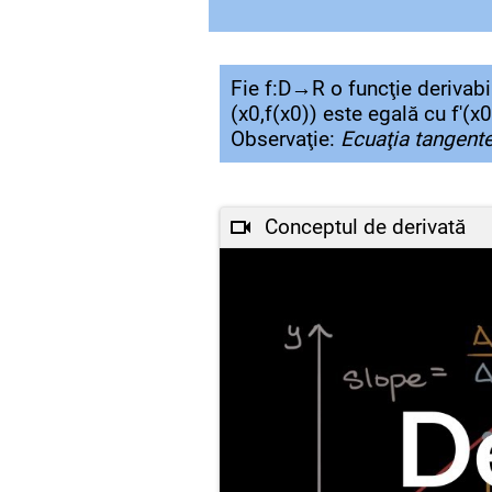
Fie f:D→R o funcţie derivabi
(x0,f(x0)) este egală cu f′(x0
Observaţie:
Ecuaţia tangente
Conceptul de derivată