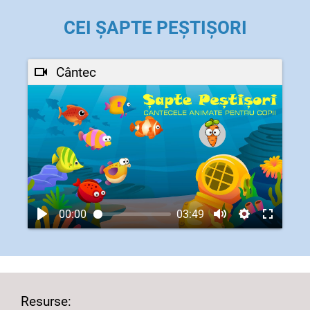
CEI ȘAPTE PEȘTIȘORI
Cântec
00:00
03:49
Resurse: