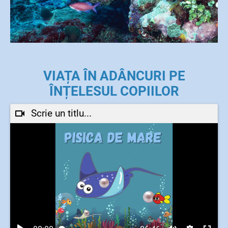
VIAȚA ÎN ADÂNCURI PE
ÎNȚELESUL COPIILOR
Scrie un titlu...