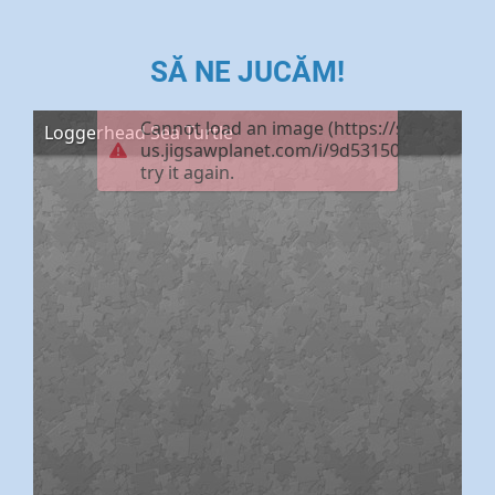
sunt ca niște pânze fine, unde aerul din apă
intră și iese.
SĂ NE JUCĂM!