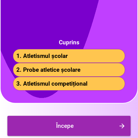
Cuprins
1. Atletismul școlar
2. Probe atletice școlare
3. Atletismul competițional
Începe