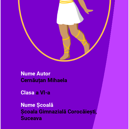
Nume Autor
Cernăuțan Mihaela
Clasa
a VI-a
Nume Școală
Școala Gimnazială Corocăiești,
Suceava