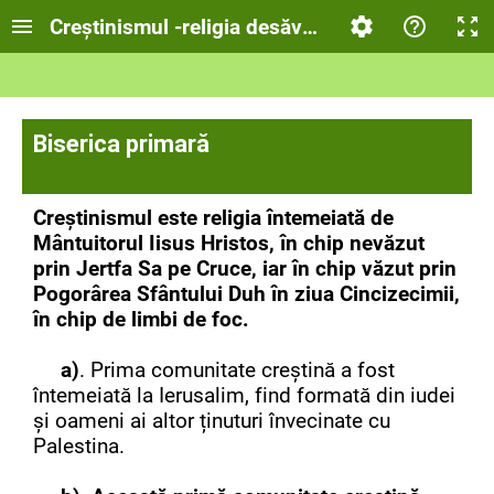
Creștinismul -religia desăvârșită a iubirii
Biserica primară
Creștinismul este religia întemeiată de
Mântuitorul Iisus Hristos, în chip nevăzut
prin Jertfa Sa pe Cruce, iar în chip văzut prin
Pogorârea Sfântului Duh în ziua Cincizecimii,
în chip de limbi de foc.
a)
. Prima comunitate creștină a fost
întemeiată la Ierusalim, find formată din iudei
și oameni ai altor ținuturi învecinate cu
Palestina.