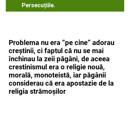
Persecuțiile.
Problema nu era ”pe cine” adorau
creștinii, ci faptul că nu se mai
închinau la zeii păgâni, de aceea
crestinismul era o religie nouă,
morală, monoteistă, iar păgânii
considerau că era apostazie de la
religia strămoșilor