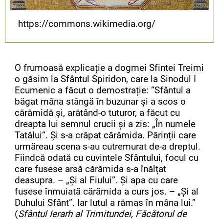
https://commons.wikimedia.org/
O frumoasă explicație a dogmei Sfintei Treimi
o găsim la Sfântul Spiridon, care la Sinodul I
Ecumenic a făcut o demostrație: ”Sfântul a
băgat mâna stângă în buzunar și a scos o
cărămidă și, arătând-o tuturor, a făcut cu
dreapta lui semnul crucii și a zis: „În numele
Tatălui”. Și s-a crăpat cărămida. Părinții care
urmăreau scena s-au cutremurat de-a dreptul.
Fiindcă odată cu cuvintele Sfântului, focul cu
care fusese arsă cărămida s-a înălțat
deasupra. – „Și al Fiului”. Și apa cu care
fusese înmuiată cărămida a curs jos. – „Și al
Duhului Sfânt”. Iar lutul a rămas în mâna lui.”
(
Sfântul Ierarh al Trimitundei, Făcătorul de