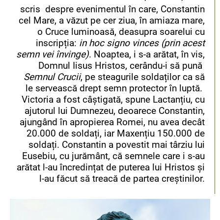
scris despre evenimentul în care, Constantin
cel Mare, a văzut pe cer ziua, în amiaza mare,
o Cruce luminoasă, deasupra soarelui cu
inscripția:
in hoc signo vinces (prin acest
semn vei învinge)
. Noaptea, i s-a arătat, în vis,
Domnul Iisus Hristos, cerându-i să pună
Semnul Crucii
, pe steagurile soldaților ca să
le servească drept semn protector în luptă.
Victoria a fost câștigată, spune Lactanțiu, cu
ajutorul lui Dumnezeu, deoarece Constantin,
ajungând în apropierea Romei, nu avea decât
20.000 de soldați, iar Maxențiu 150.000 de
soldați. Constantin a povestit mai târziu lui
Eusebiu, cu jurământ, că semnele care i s-au
arătat l-au încredințat de puterea lui Hristos și
l-au făcut să treacă de partea creștinilor.