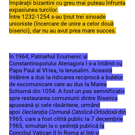
împărații bizantini cu greu mai puteau înfrunta
expasiunea turcilor.
Între 1232-1254 s-au ținut trei sinoade
unioniste (încercare de unire a celor două
biserici), dar nu au avut prea mare succes.
În 1964, Patriarhul Ecumenic al
Constantinopolului Atenagora I s-a întâlnit cu
Papa Paul al VI-lea, la Ierusalim. Această
întâlnire a dus la ridicarea reciprocă a bulelor
de excomunicare care au dus la Marea
Schismă din 1054. A fost un pas semnificativ
spre restaurarea comuniunii dintre Biserica
apuseană și cele răsăritene, urmând
apoi
Declaraţia Comună Catolică-Ortodoxă
din
1965, care a fost citită public la 7 decembrie
1965, simultan la o şedinţă publică la
Conciliul Vatican II în Roma şi într-o