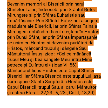
Devenim membri ai Bisericii prin harul
Sfintelor Taine, îndeosebi prin Sfântul Botez,
Mirungere și prin Sfânta Euharistie sau
Împărtășanie. Prin Sfântul Botez noi ajungem
mădulare ale Bisericii, iar prin Sfânta Taină a
Mirungerii dobândim harul creșterii în Hristos
prin Duhul Sfânt, iar prin Sfânta Împărtășanie
ne unim cu Hristos și devenim purtători de
Hristos, mâncând trupul și sângele Său.
Mântuitorul Însuși zice : «Cel ce mănâncă
trupul Meu și bea sângele Meu, întru Mine
petrece și Eu întru el» (Ioan VI, 56).
Mântuitorul Iisus Hristos este Capul Sfintei
Biserici, iar Sfânta Biserică este trupul Lui, așa
cum spune Sfânta Scriptură: «Hristos este
Capul Bisericii, trupul Său, al cărui Mântuitor
și este» (Efes. I, 22,23 ; V, 23 ; Col. I, 18,20).