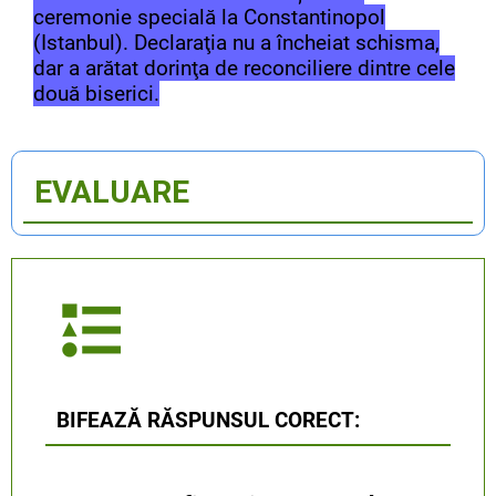
ceremonie specială la Constantinopol
(Istanbul). Declaraţia nu a încheiat schisma,
dar a arătat dorinţa de reconciliere dintre cele
două biserici.
EVALUARE
BIFEAZĂ RĂSPUNSUL CORECT: