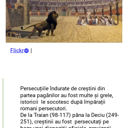
Flickr
|
Persecuțiile îndurate de creștini din
partea pagânilor au fost multe și grele,
istoricii le socotesc după împărații
romani per­secutori.
De la Traian (98-117) pâna la Deciu (249-
251), creștinii au fost persecutați pe