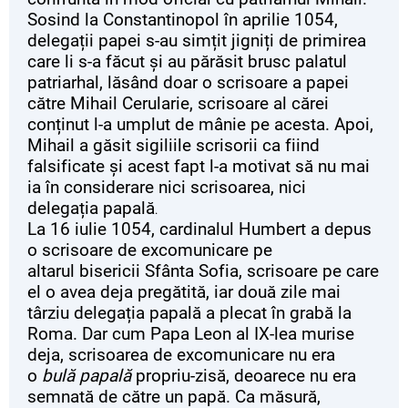
Sosind la Constantinopol în aprilie 1054,
delegații papei s-au simțit jigniți de primirea
care li s-a făcut și au părăsit brusc palatul
patriarhal, lăsând doar o scrisoare a papei
către Mihail Cerularie, scrisoare al cărei
conținut l-a umplut de mânie pe acesta. Apoi,
Mihail a găsit sigiliile scrisorii ca fiind
falsificate și acest fapt l-a motivat să nu mai
ia în considerare nici scrisoarea, nici
delegația papală
.
La 16 iulie 1054, cardinalul Humbert a depus
o scrisoare de excomunicare pe
altarul bisericii Sfânta Sofia, scrisoare pe care
el o avea deja pregătită, iar două zile mai
târziu delegația papală a plecat în grabă la
Roma. Dar cum Papa Leon al IX-lea murise
deja, scrisoarea de excomunicare nu era
o
bulă papală
propriu-zisă, deoarece nu era
semnată de către un papă. Ca măsură,