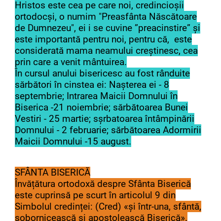
Hristos este cea pe care noi, credincioșii
ortodocși, o numim "Preasfânta Născătoare
de Dumnezeu", ei i se cuvine ”preacinstire” și
este importantă pentru noi, pentru că, este
considerată mama neamului creștinesc, cea
prin care a venit mântuirea.
În cursul anului bisericesc au fost rânduite
sărbători în cinstea ei: Nașterea ei - 8
septembrie; Intrarea Maicii Domnului în
Biserica -21 noiembrie; sărbătoarea Bunei
Vestiri - 25 martie; sșrbatoarea întâmpinării
Domnului - 2 februarie; sărbătoarea Adormirii
Maicii Domnului -15 august.
SFÂNTA BISERICĂ
Învățătura ortodoxă despre Sfânta Biserică
este cuprinsă pe scurt în articolul 9 din
Simbolul credinței: (Cred) «și într-una, sfântă,
sobornicească și apostolească Biserică».