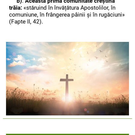
b)
.
Această primă comunitate creștină
trăia:
«stăruind în învățătura Apostolilor, în
comuniune, în frângerea pâinii și în rugăciuni»
(Fapte II, 42).