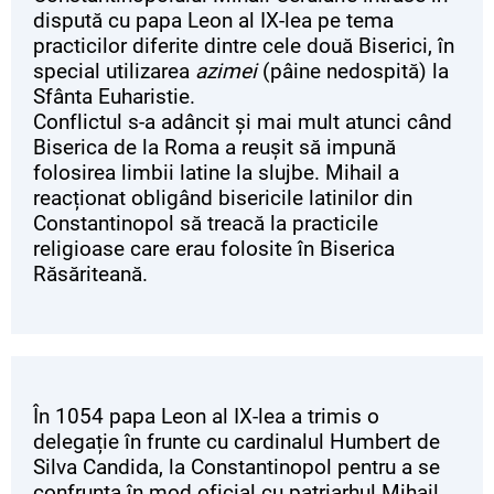
dispută cu papa Leon al IX-lea pe tema
practicilor diferite dintre cele două Biserici, în
special utilizarea
azimei
(pâine nedospită) la
Sfânta Euharistie.
Conflictul s-a adâncit și mai mult atunci când
Biserica de la Roma a reușit să impună
folosirea limbii latine la slujbe. Mihail a
reacționat obligând bisericile latinilor din
Constantinopol să treacă la practicile
religioase care erau folosite în Biserica
Răsăriteană.
În 1054 papa Leon al IX-lea a trimis o
delegație în frunte cu cardinalul Humbert de
Silva Candida, la Constantinopol pentru a se
confrunta în mod oficial cu patriarhul Mihail.