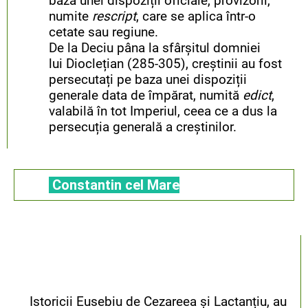
baza unei dispoziții oficiale, provizorii,
numite
rescript
, care se aplica într-o
cetate sau regiune.
De la Deciu pâna la sfârșitul domniei
lui Dioclețian (285-305), creștinii au fost
persecutați pe baza unei dispoziții
generale data de împărat, numită
edict
,
valabilă în tot Imperiul, ceea ce a dus la
perse­cuția generală a creștinilor.
Constantin cel Mare
Istoricii Eusebiu de Cezareea și Lactanțiu, au