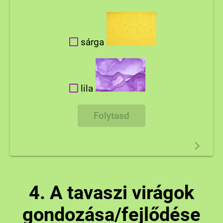
sárga
lila
Folytasd
4. A tavaszi virágok
gondozása/fejlődése