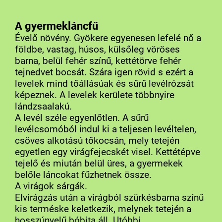
A gyermekláncfű
Évelő növény. Gyökere egyenesen lefelé nő a
földbe, vastag, húsos, külsőleg vöröses
barna, belül fehér színű, kettétörve fehér
tejnedvet bocsát. Szára igen rövid s ezért a
levelek mind tőállásúak és sűrű levélrózsát
képeznek. A levelek kerülete többnyire
lándzsaalakú.
A levél széle egyenlőtlen. A sűrű
levélcsomóból indul ki a teljesen levéltelen,
csöves alkotású tőkocsán, mely tetején
egyetlen egy virágfejecskét visel. Kettétépve
tejelő és miután belül üres, a gyermekek
belőle láncokat fűzhetnek össze.
A virágok sárgák.
Elvirágzás után a virágból szürkésbarna színű
kis terméske keletkezik, melynek tetején a
hosszúnyelű bóbita áll. Utóbbi