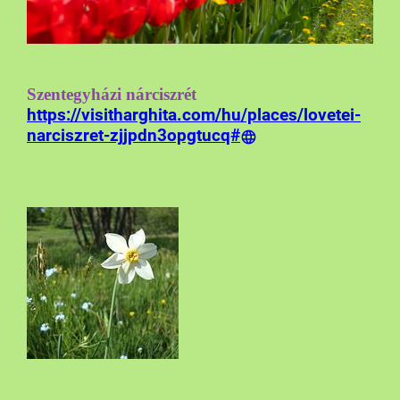
Szentegyházi nárciszrét
https://visitharghita.com/hu/places/lovetei-
narciszret-zjjpdn3opgtucq#