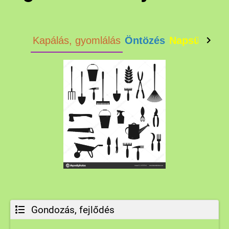
Kapálás, gyomlálás
Öntözés
Napsütés
Gondozás, fejlődés