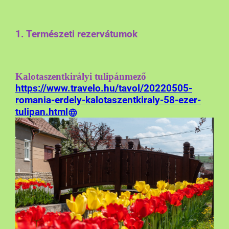
1. Természeti rezervátumok
Kalotaszentkirályi tulipánmező
https://www.travelo.hu/tavol/20220505-
romania-erdely-kalotaszentkiraly-58-ezer-
tulipan.html