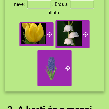
neve:
.
Erős a
illata.