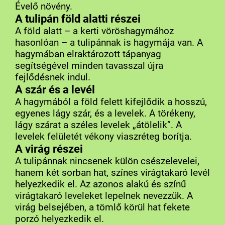
Évelő növény.
A tulipán föld alatti részei
A föld alatt – a kerti vöröshagymához
hasonlóan – a tulipánnak is hagymája van. A
hagymában elraktározott tápanyag
segítségével minden tavasszal újra
fejlődésnek indul.
A szár és a levél
A hagymából a föld felett kifejlődik a hosszú,
egyenes lágy szár, és a levelek. A törékeny,
lágy szárat a széles levelek „átölelik”. A
levelek felületét vékony viaszréteg borítja.
A virág részei
A tulipánnak nincsenek külön csészelevelei,
hanem két sorban hat, színes virágtakaró levél
helyezkedik el. Az azonos alakú és színű
virágtakaró leveleket lepelnek nevezzük. A
virág belsejében, a tömlő körül hat fekete
porzó helyezkedik el.