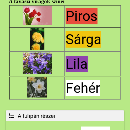
A tavaszi virágok színei
Piros
Sárga
Lila
Fehér
A tulipán részei