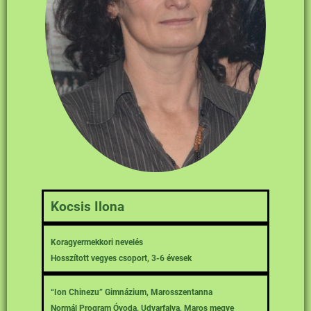
Kocsis Ilona
Koragyermekkori nevelés
Hosszított vegyes csoport, 3-6 évesek
“Ion Chinezu” Gimnázium, Marosszentanna
Normál Program Óvoda, Udvarfalva, Maros megye