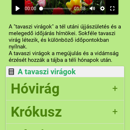
00:00
01:38
A "tavaszi virágok" a tél utáni újjászületés és a
melegedő időjárás hírnökei. Sokféle tavaszi
virág létezik, és különböző időpontokban
nyílnak.
A tavaszi virágok a megújulás és a vidámság
érzését hozzák a tájba a téli hónapok után.
A tavaszi virágok
Hóvirág
+
Krókusz
Az egyik legelső virág, ami a hó alól is kibújik, korai
+
Korai tavaszi virág, kicsi, színes virágok, lila,