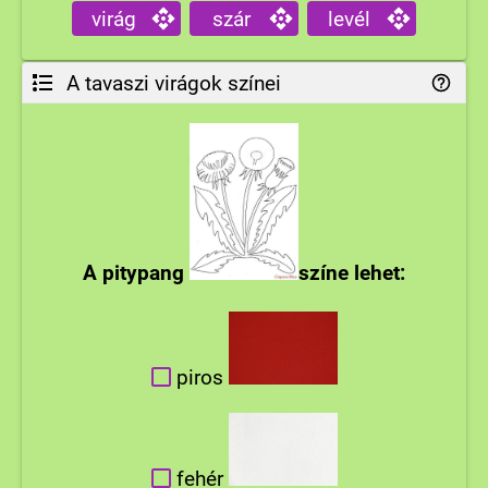
virág
szár
levél
A tavaszi virágok színei
A pitypang
színe lehet:
piros
fehér