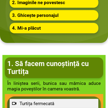
2. Imaginile ne povestesc
3. Ghicește personajul
4. Mi-a plăcut
1. Să facem cunoștință cu
Turtița
În liniștea serii, bunica sau mămica aduce
magia poveștilor în camera voastră.
Turtița fermecată