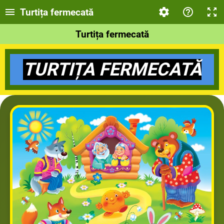
Turtița fermecată
Turtița fermecată
TURTIȚA FERMECATĂ