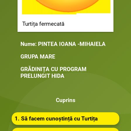
Turtița fermecată
Nume: PINTEA IOANA -MIHAIELA
GRUPA MARE
GRĂDINIȚA CU PROGRAM
PRELUNGIT HIDA
Cuprins
1. Să facem cunoștință cu Turtița