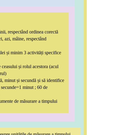
nii, respectând ordinea corectă
ri, azi, mâine, respectând
ei și minim 3 activități specifice
easului și rolul acestora (acul
rul)
ră, minut și secundă și să identifice
e secunde=1 minut ; 60 de
umente de măsurare a timpului
despre unitățile de măsurare a timpului,