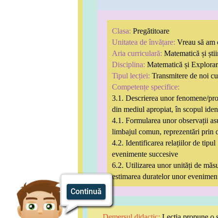
Clasa:
Pregătitoare
Unitatea de învățare:
Vreau să am 
Aria curriculară:
Matematică și știi
Disciplina:
Matematică și Explora
Tipul lecției:
Transmitere de noi cu
Competențe specifice:
3.1. Descrierea unor fenomene/proc
din mediul apropiat, în scopul ident
4.1. Formularea unor observații as
limbajul comun, reprezentări prin d
4.2. Identificarea relațiilor de tipul
evenimente succesive
6.2. Utilizarea unor unități de măs
estimarea duratelor unor eveniment
Continuă
Demersul didactic:
Lecția propune o st