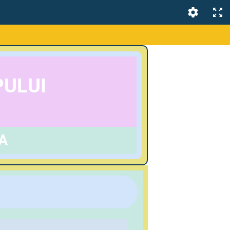
PULUI
A