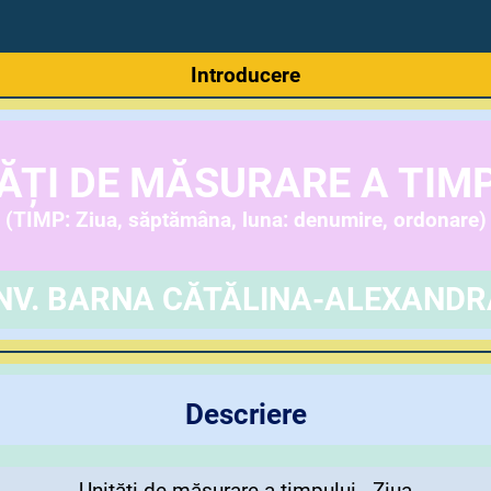
Introducere
ĂȚI DE MĂSURARE A TIM
(TIMP: Ziua, săptămâna, luna: denumire, ordonare)
ÎNV. BARNA CĂTĂLINA-ALEXANDR
Descriere
Unități de măsurare a timpului - Ziua