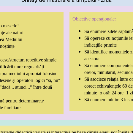
Obiective operaționale:
o meserie!
Să enumere zilele săptămâ
nțe ale naturii
Să opereze cu noțiunile ie
rea Mediului
indicațiile primite
noștințe
Să identifice momentele zil
acestora
ese/structuri repetitive simple
Să enumere componentele c
ificării unor regularități
orelor, minutarul, secunda
upra mediului apropiat folosind
Să asocieze relația între o
esene și operatori logici "și, nu"
corect echivalențele 60 d
 "dacă... atunci..." între două
minute=o oră; 24 ore=1 zi
Să enumere minim 3 instr
ură pentru determinarea/
e familiare
rategie didactică variată și interactivă pe baza căruia elevii vor învăța 