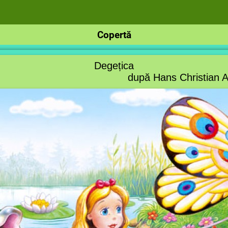
Copertă
Degețica
ă Hans Christian Ande