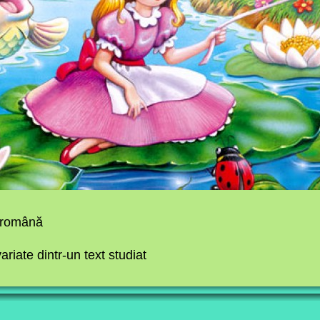
a română
ariate dintr-un text studiat