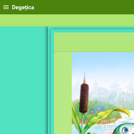
Degețica
dup