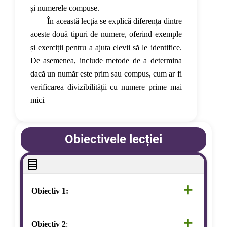
și numerele compuse.
        În această lecția se explică diferența dintre 
aceste două tipuri de numere, oferind exemple 
și exerciții pentru a ajuta elevii să le identifice. 
De asemenea, include metode de a determina 
dacă un număr este prim sau compus, cum ar fi 
verificarea divizibilității cu numere prime mai 
mici
.
Obiectivele lecției
+
Obiectiv 1:
+
S
ă definim numerele prime și compuse.
Obiectiv 2
: