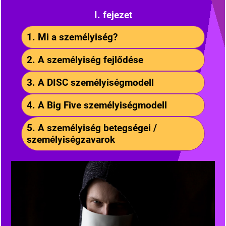
I. fejezet
1. Mi a személyiség?
2. A személyiség fejlődése
3. A DISC személyiségmodell
4. A Big Five személyiségmodell
5. A személyiség betegségei /
személyiségzavarok