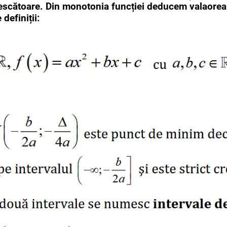
rescătoare. Din monotonia funcției deducem valaorea 
efiniții: