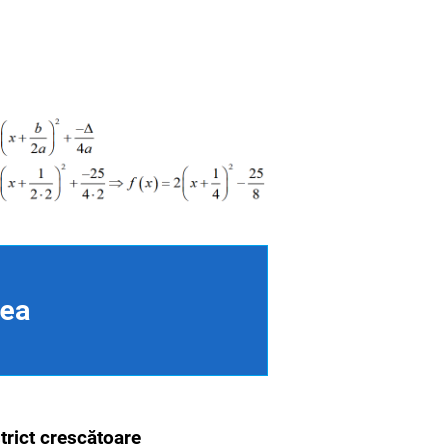
lea
trict crescătoare