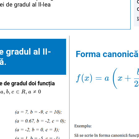
i de gradul al II-lea
e gradul al II-
Forma canonică
ă.
f
f
⁡
⁡
(
(
x
x
)
)
=
=
a
a
(
(
x
x
+
+
b
b
2
2
a
a
)
)
+
+
(
(
)
=
+
f
x
a
x
2
 de gradul doi funcția
a
a
≠
≠
0
0
,
,
∈
,
≠
0
a
b
c
R
a