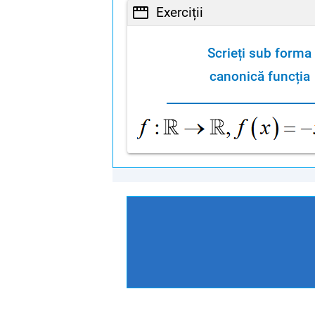
Exerciții
Scrieți sub forma
canonică funcția