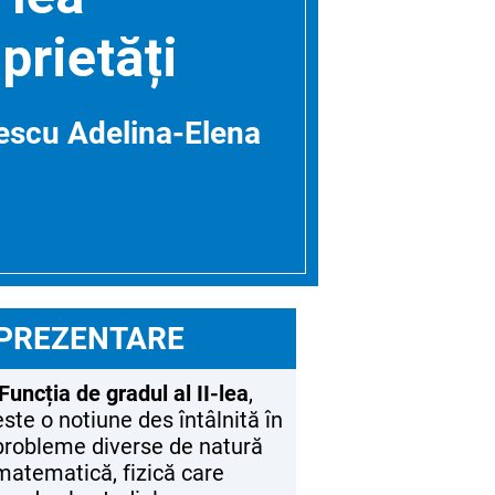
prietăți
escu Adelina-Elena
PREZENTARE
Funcția de gradul al II-lea
,
este o notiune des întâlnită în
probleme diverse de natură
matematică, fizică care