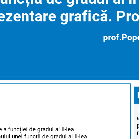
zentare grafică. Pro
prof.Pop
a funcției de gradul al II-lea
lui unei funcții de gradul al II-lea