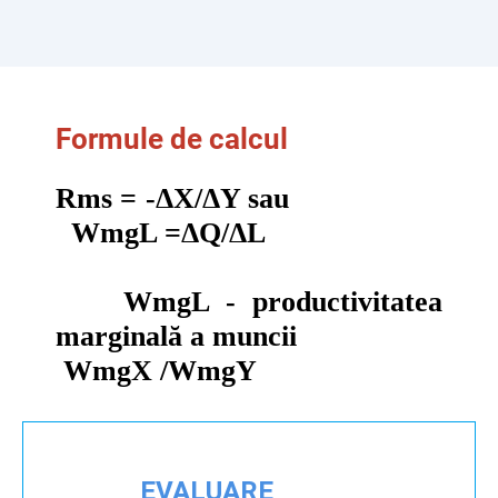
Formule de calcul
Rms
= -
Δ
X
/
Δ
Y
sau
WmgL =
Δ
Q/
Δ
L
WmgL - productivitatea
marginală a muncii
WmgX
/
WmgY
EVALUARE