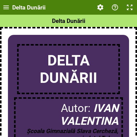
Delta Dunării
Delta Dunării
DELTA
DUNĂRII
Autor:
IVAN
VALENTINA
Școala Gimnazială Slava Cercheză,