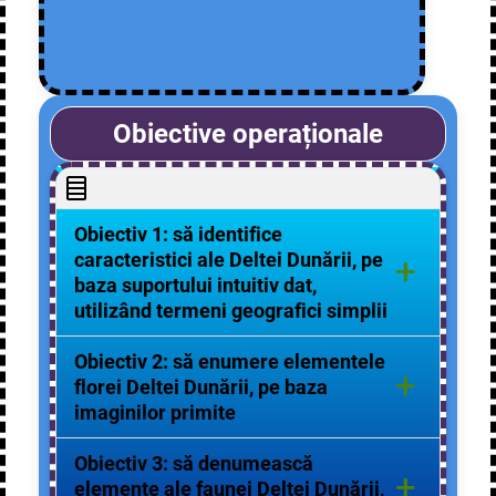
Obiective operaționale
Obiectiv 1: să identifice
caracteristici ale Deltei Dunării, pe
+
baza suportului intuitiv dat,
utilizând termeni geografici simplii
Obiectivul va fi realizat dacă elevii
Obiectiv 2: să enumere elementele
+
vor enumera cel puțin 5
florei Deltei Dunării, pe baza
caracteristici ale Deltei Dunării.
imaginilor primite
Obiectivul va fi realizat dacă elevii
Obiectiv 3: să denumească
+
vor enumera cel puțin 5 specii de
elemente ale faunei Deltei Dunării,