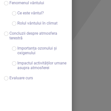
Fenomenul vântului
Ce este vântul?
Rolul vântului în climat
Concluzii despre atmosfera
terestră
Importanța ozonului și
oxigenului
Impactul activităților umane
asupra atmosferei
Evaluare curs
Bine ai venit.
Continuă