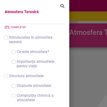
Atmosfera Terestră
Atmosfera Terestră
0
%
COMPLETAT
Atmosfera T
Introducerea în atmosfera
terestră
Ce este atmosfera?
Importanța atmosferei
pentru viață
Structura atmosferei
Straturile atmosferei
Compoziția chimică a
atmosferei