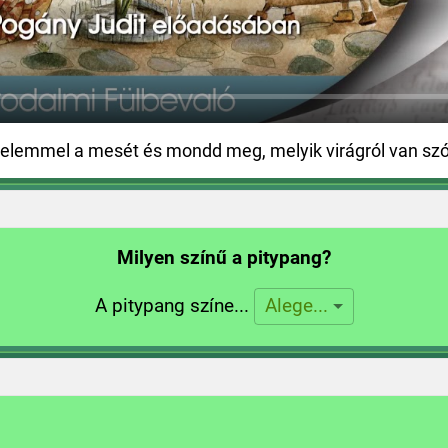
yelemmel a mesét és mondd meg, melyik virágról van s
Milyen színű a pitypang?
A pitypang színe...
Alege...