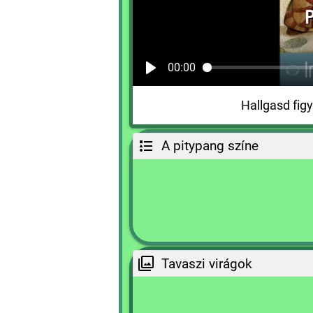
00:00
Hallgasd fig
A pitypang színe
Tavaszi virágok