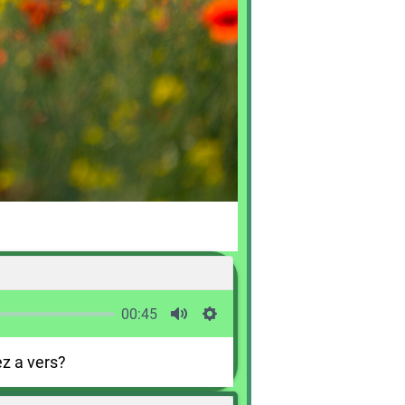
00:45
ez a vers?