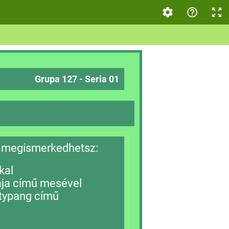
Grupa 127 - Seria 01
 megismerkedhetsz:
kal
ája című mesével
itypang című