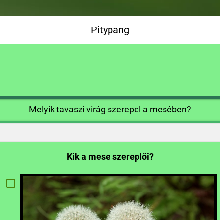
Pitypang
Melyik tavaszi virág szerepel a mesében?
Kik a mese szereplői?