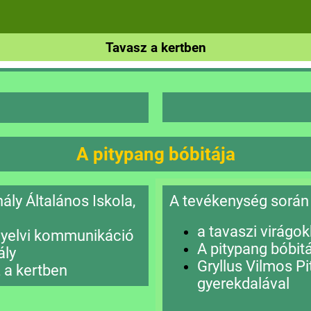
Tavasz a kertben
A pitypang
bóbitája
ály Általános Iskola,
A tevékenység során
a tavaszi virágok
nyelvi kommunikáció
A pitypang bóbit
ály
Gryllus Vilmos P
 a kertben
gyerekdalával