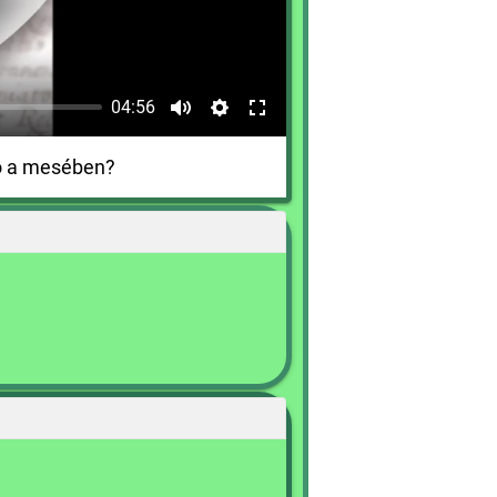
04:56
zó a mesében?