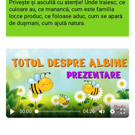
Privește și ascultă cu atenție! Unde traiesc, ce
culoare au, ce manancă, cum este familia
lor,ce produc, ce foloase aduc, cum se apară
de dușmani, cum aju
tă natura.
00:00
04:26